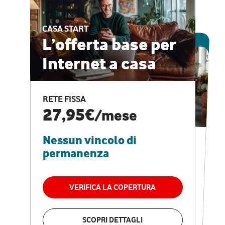
CASA START
ESCLUSIVA ONLINE
L’offerta base per
Internet a casa
CASA PRO
Internet veloce e
RETE FISSA
vantaggi speciali
27,95€
/mese
Nessun vincolo di
RETE FISSA + VODAFONE CLUB
29,95€
/mese
permanenza
Nessun vincolo di
permanenza
VERIFICA LA COPERTURA
VERIFICA LA COPERTURA
SCOPRI DETTAGLI