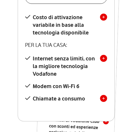
SCOPRI DETTAGLI
Costo di attivazione
Costo di attivazione
variabile in base alla
variabile in base alla
tecnologia disponibile
tecnologia disponibile
PER LA TUA CASA:
PER LA TUA CASA:
Internet senza limiti, con
la migliore tecnologia
Internet senza limiti, con
la migliore tecnologia
Vodafone
Vodafone
Modem Seven con Wi-Fi 7
Modem con Wi-Fi 6
Chiamate illimitate verso
numeri fissi e mobili
Chiamate a consumo
nazionali
SOLO SE ATTIVI ONLINE:
12 mesi di Vodafone Club
con sconti ed esperienze
esclusive, poi si disattiva