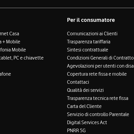
Per il consumatore
ernet Casa
Comunicazioni ai Clienti
a + Mobile
Trasparenza tariffaria
efonia Mobile
Sintesi contrattuale
tablet, PC e chiavette
Condizioni Generali di Contratto
Agevolazioni per utenti con disa
afone
Copertura rete fissa e mobile
Contattaci
Qualità dei servizi
Trasparenza tecnica rete fissa
Carta del Cliente
Servizio di controllo Parentale
Digital Services Act
PNRR 5G