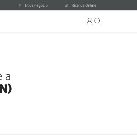
Trova negozio
Ricarica Online
e a
MN)