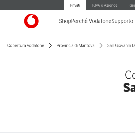
Privati
P.IVA e Aziende
Gra
Shop
Perché Vodafone
Supporto
Copertura Vodafone
Provincia di Mantova
San Giovanni D
Co
Sa