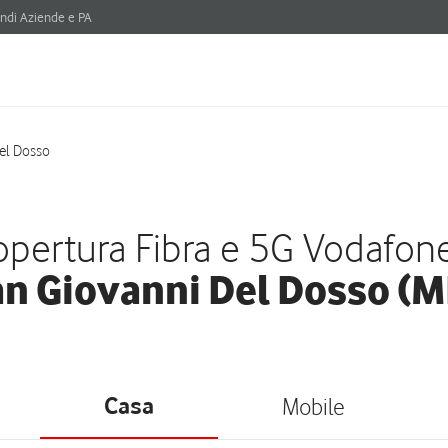
ndi Aziende e PA
el Dosso
pertura Fibra e 5G Vodafon
n Giovanni Del Dosso (
Casa
Mobile