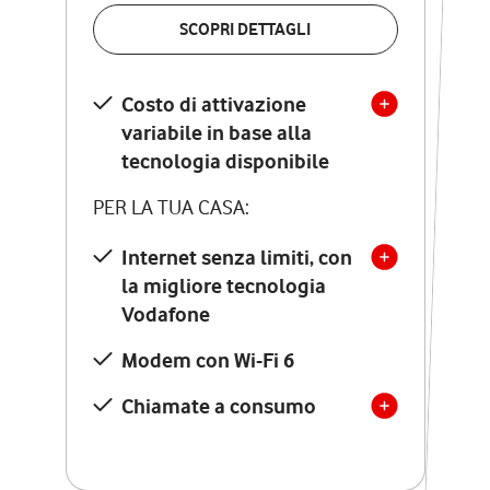
VERIFICA LA COPERTURA
SCOPRI DETTAGLI
SCOPRI DETTAGLI
Costo di attivazione
Costo di attivazione
variabile in base alla
variabile in base alla
tecnologia disponibile
tecnologia disponibile
PER LA TUA CASA:
PER LA TUA CASA:
Internet senza limiti, con
la migliore tecnologia
Internet senza limiti, con
la migliore tecnologia
Vodafone
Vodafone
Modem Seven con Wi-Fi 7
Modem con Wi-Fi 6
Chiamate illimitate verso
numeri fissi e mobili
Chiamate a consumo
nazionali
SOLO SE ATTIVI ONLINE:
12 mesi di Vodafone Club
con sconti ed esperienze
esclusive, poi si disattiva