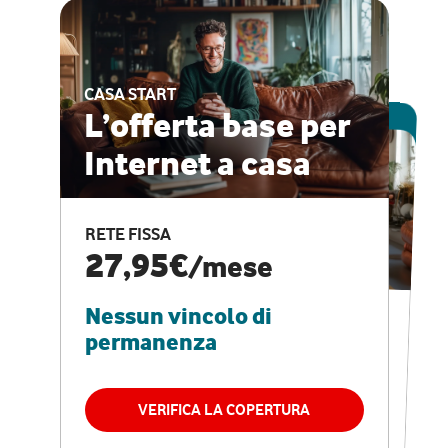
CASA START
ESCLUSIVA ONLINE
L’offerta base per
Internet a casa
CASA PRO
Internet veloce e
RETE FISSA
vantaggi speciali
27,95€
/mese
Nessun vincolo di
RETE FISSA + VODAFONE CLUB
29,95€
/mese
permanenza
Nessun vincolo di
permanenza
VERIFICA LA COPERTURA