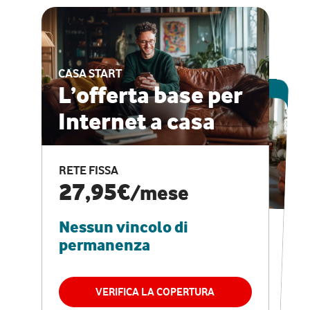
CASA START
ESCLUSIVA ONLINE
L’offerta base per
Internet a casa
CASA PRO
Internet veloce e
RETE FISSA
vantaggi speciali
27,95€
/mese
Nessun vincolo di
RETE FISSA + VODAFONE CLUB
29,95€
/mese
permanenza
Nessun vincolo di
permanenza
VERIFICA LA COPERTURA