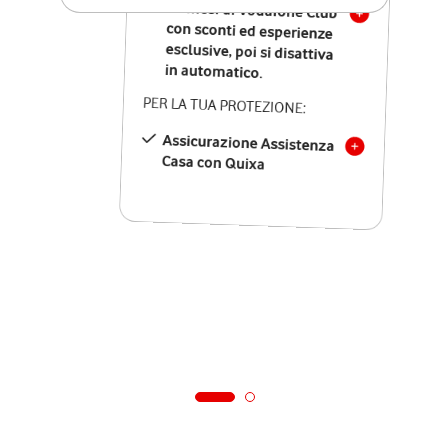
12 mesi di Vodafone Club
con sconti ed esperienze
esclusive, poi si disattiva
in automatico.
PER LA TUA PROTEZIONE:
Assicurazione Assistenza
Casa con Quixa