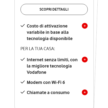
VERIFICA LA COPERTURA
SCOPRI DETTAGLI
SCOPRI DETTAGLI
Costo di attivazione
Costo di attivazione
variabile in base alla
variabile in base alla
tecnologia disponibile
tecnologia disponibile
PER LA TUA CASA:
PER LA TUA CASA:
Internet senza limiti, con
la migliore tecnologia
Internet senza limiti, con
la migliore tecnologia
Vodafone
Vodafone
Modem Seven con Wi-Fi 7
Modem con Wi-Fi 6
Chiamate illimitate verso
numeri fissi e mobili
Chiamate a consumo
nazionali
SOLO SE ATTIVI ONLINE: