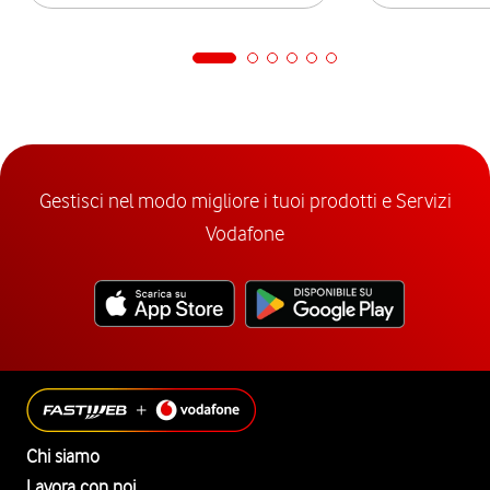
Gestisci nel modo migliore i tuoi prodotti e Servizi
Vodafone
Chi siamo
Lavora con noi