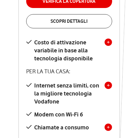
VERIFICA LA COPERTURA
VERIFICA LA COPERTURA
SCOPRI DETTAGLI
SCOPRI DETTAGLI
Costo di attivazione
Costo di attivazione
variabile in base alla
variabile in base alla
tecnologia disponibile
tecnologia disponibile
PER LA TUA CASA:
PER LA TUA CASA:
Internet senza limiti, con
la migliore tecnologia
Internet senza limiti, con
la migliore tecnologia
Vodafone
Vodafone
Modem Seven con Wi-Fi 7
Modem con Wi-Fi 6
Chiamate illimitate verso
numeri fissi e mobili
Chiamate a consumo
nazionali