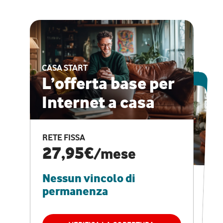
CASA START
ESCLUSIVA ONLINE
L’offerta base per
Internet a casa
CASA PRO
Internet veloce e
RETE FISSA
vantaggi speciali
27,95€
/mese
Nessun vincolo di
RETE FISSA + VODAFONE CLUB
29,95€
/mese
permanenza
Nessun vincolo di
permanenza