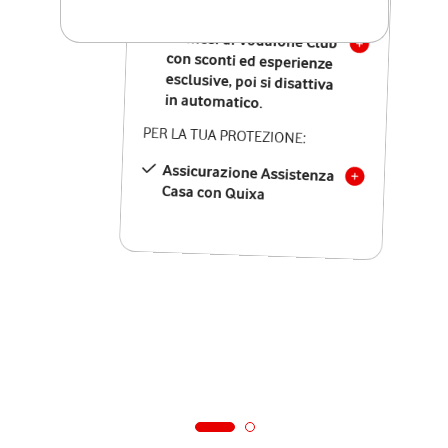
SOLO SE ATTIVI ONLINE:
12 mesi di Vodafone Club
con sconti ed esperienze
esclusive, poi si disattiva
in automatico.
PER LA TUA PROTEZIONE:
Assicurazione Assistenza
Casa con Quixa