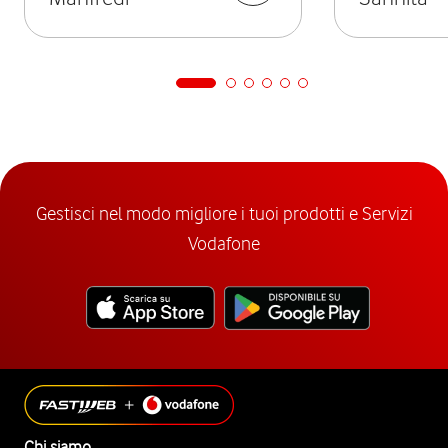
Gestisci nel modo migliore i tuoi prodotti e Servizi
Vodafone
Chi siamo