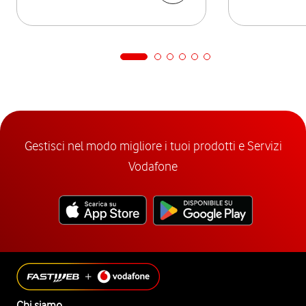
Gestisci nel modo migliore i tuoi prodotti e Servizi
Vodafone
Chi siamo