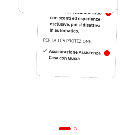
SOLO SE ATTIVI ONLINE:
12 mesi di Vodafone Club
con sconti ed esperienze
esclusive, poi si disattiva
in automatico.
PER LA TUA PROTEZIONE:
Assicurazione Assistenza
Casa con Quixa