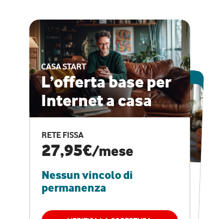
CASA START
ESCLUSIVA ONLINE
L’offerta base per
Internet a casa
CASA PRO
Internet veloce e
RETE FISSA
vantaggi speciali
27,95€
/mese
Nessun vincolo di
RETE FISSA + VODAFONE CLUB
29,95€
/mese
permanenza
Nessun vincolo di
permanenza