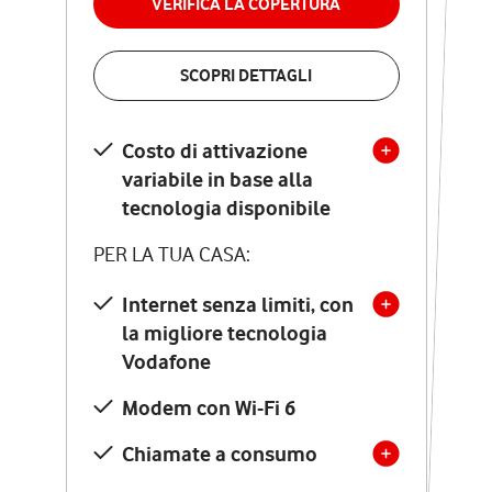
VERIFICA LA COPERTURA
VERIFICA LA COPERTURA
SCOPRI DETTAGLI
SCOPRI DETTAGLI
Costo di attivazione
Costo di attivazione
variabile in base alla
variabile in base alla
tecnologia disponibile
tecnologia disponibile
PER LA TUA CASA:
PER LA TUA CASA:
Internet senza limiti, con
la migliore tecnologia
Internet senza limiti, con
la migliore tecnologia
Vodafone
Vodafone
Modem Seven con Wi-Fi 7
Modem con Wi-Fi 6
Chiamate illimitate verso
numeri fissi e mobili
Chiamate a consumo
nazionali