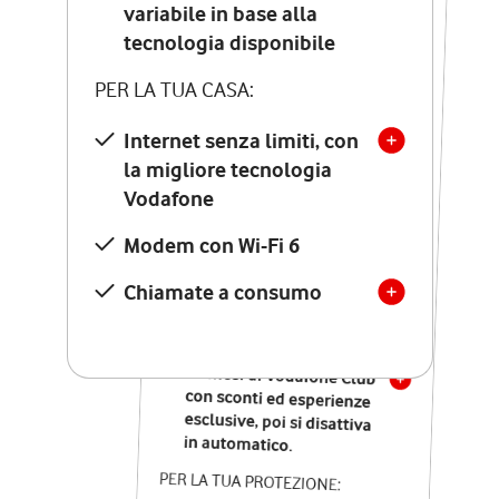
Costo di attivazione
variabile in base alla
variabile in base alla
tecnologia disponibile
tecnologia disponibile
PER LA TUA CASA:
PER LA TUA CASA:
Internet senza limiti, con
la migliore tecnologia
Internet senza limiti, con
la migliore tecnologia
Vodafone
Vodafone
Modem Seven con Wi-Fi 7
Modem con Wi-Fi 6
Chiamate illimitate verso
numeri fissi e mobili
Chiamate a consumo
nazionali
SOLO SE ATTIVI ONLINE:
12 mesi di Vodafone Club
con sconti ed esperienze
esclusive, poi si disattiva
in automatico.
PER LA TUA PROTEZIONE: