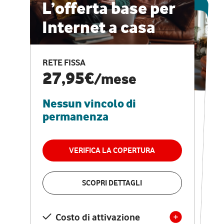
ESCLUSIVA ONLINE
L’offerta base per
Internet a casa
CASA PRO
Internet veloce e
RETE FISSA
vantaggi speciali
27,95€
/mese
Nessun vincolo di
RETE FISSA + VODAFONE CLUB
29,95€
/mese
permanenza
Nessun vincolo di
permanenza
VERIFICA LA COPERTURA
VERIFICA LA COPERTURA
SCOPRI DETTAGLI
SCOPRI DETTAGLI
Costo di attivazione