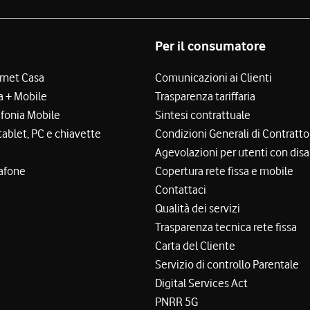
Per il consumatore
ernet Casa
Comunicazioni ai Clienti
a + Mobile
Trasparenza tariffaria
efonia Mobile
Sintesi contrattuale
tablet, PC e chiavette
Condizioni Generali di Contratto
Agevolazioni per utenti con disa
afone
Copertura rete fissa e mobile
Contattaci
Qualità dei servizi
Trasparenza tecnica rete fissa
Carta del Cliente
Servizio di controllo Parentale
Digital Services Act
PNRR 5G