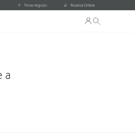
Trova negozio
Ricarica Online
e a