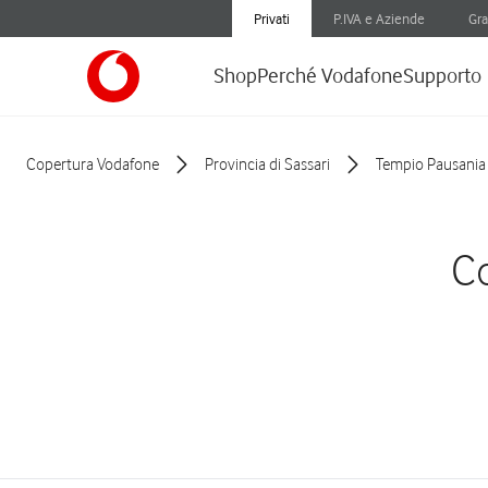
Privati
P.IVA e Aziende
Gra
Shop
Perché Vodafone
Supporto
Copertura Vodafone
Provincia di Sassari
Tempio Pausania
Co