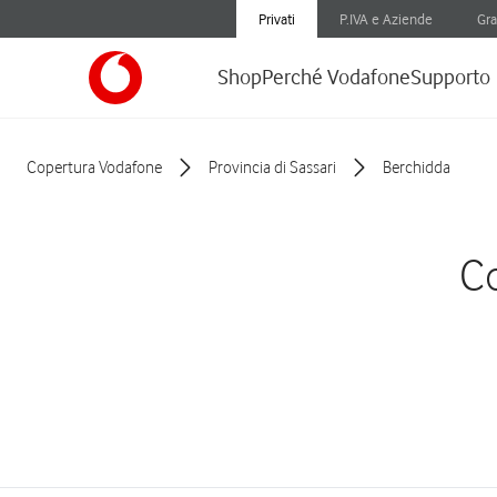
Privati
P.IVA e Aziende
Gra
Shop
Perché Vodafone
Supporto
Copertura Vodafone
Provincia di Sassari
Berchidda
Co