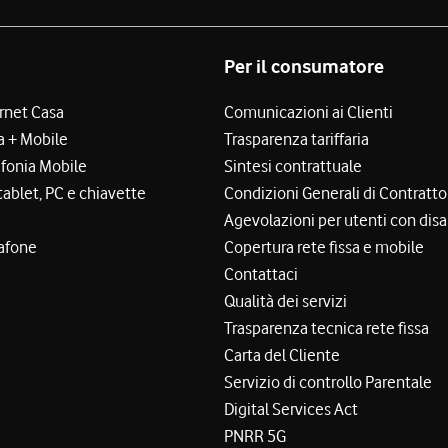
Per il consumatore
ernet Casa
Comunicazioni ai Clienti
a + Mobile
Trasparenza tariffaria
efonia Mobile
Sintesi contrattuale
tablet, PC e chiavette
Condizioni Generali di Contratto
Agevolazioni per utenti con disa
afone
Copertura rete fissa e mobile
Contattaci
Qualità dei servizi
Trasparenza tecnica rete fissa
Carta del Cliente
Servizio di controllo Parentale
Digital Services Act
PNRR 5G