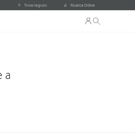
Trova negozio
Ricarica Online
e a