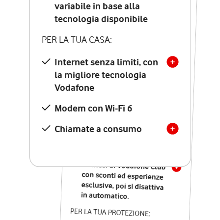
Costo di attivazione
variabile in base alla
variabile in base alla
tecnologia disponibile
tecnologia disponibile
PER LA TUA CASA:
PER LA TUA CASA:
Internet senza limiti, con
la migliore tecnologia
Internet senza limiti, con
la migliore tecnologia
Vodafone
Vodafone
Modem Seven con Wi-Fi 7
Modem con Wi-Fi 6
Chiamate illimitate verso
numeri fissi e mobili
Chiamate a consumo
nazionali
SOLO SE ATTIVI ONLINE:
12 mesi di Vodafone Club
con sconti ed esperienze
esclusive, poi si disattiva
in automatico.
PER LA TUA PROTEZIONE: