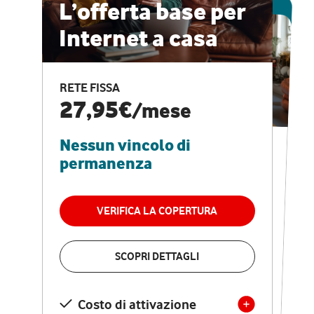
ESCLUSIVA ONLINE
L’offerta base per
Internet a casa
CASA PRO
Internet veloce e
RETE FISSA
vantaggi speciali
27,95€
/mese
Nessun vincolo di
RETE FISSA + VODAFONE CLUB
29,95€
/mese
permanenza
Nessun vincolo di
permanenza
VERIFICA LA COPERTURA
VERIFICA LA COPERTURA
SCOPRI DETTAGLI
SCOPRI DETTAGLI
Costo di attivazione