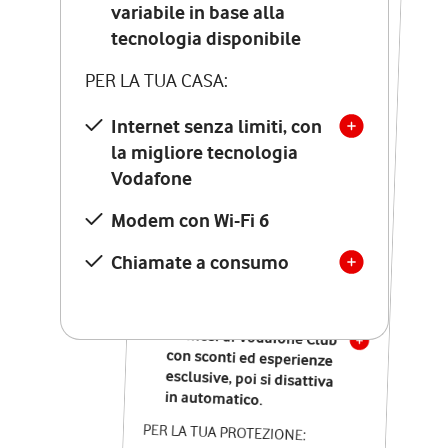
Costo di attivazione
variabile in base alla
variabile in base alla
tecnologia disponibile
tecnologia disponibile
PER LA TUA CASA:
PER LA TUA CASA:
Internet senza limiti, con
la migliore tecnologia
Internet senza limiti, con
la migliore tecnologia
Vodafone
Vodafone
Modem Seven con Wi-Fi 7
Modem con Wi-Fi 6
Chiamate illimitate verso
numeri fissi e mobili
Chiamate a consumo
nazionali
SOLO SE ATTIVI ONLINE:
12 mesi di Vodafone Club
con sconti ed esperienze
esclusive, poi si disattiva
in automatico.
PER LA TUA PROTEZIONE: