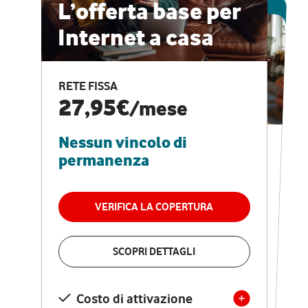
ESCLUSIVA ONLINE
L’offerta base per
Internet a casa
CASA PRO
Internet veloce e
RETE FISSA
vantaggi speciali
27,95€
/mese
Nessun vincolo di
RETE FISSA + VODAFONE CLUB
29,95€
/mese
permanenza
Nessun vincolo di
permanenza
VERIFICA LA COPERTURA
VERIFICA LA COPERTURA
SCOPRI DETTAGLI
SCOPRI DETTAGLI
Costo di attivazione