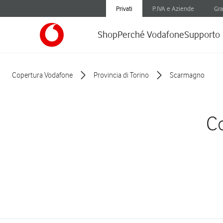
Privati
P.IVA e Aziende
Gra
Shop
Perché Vodafone
Supporto
Copertura Vodafone
Provincia di Torino
Scarmagno
Co