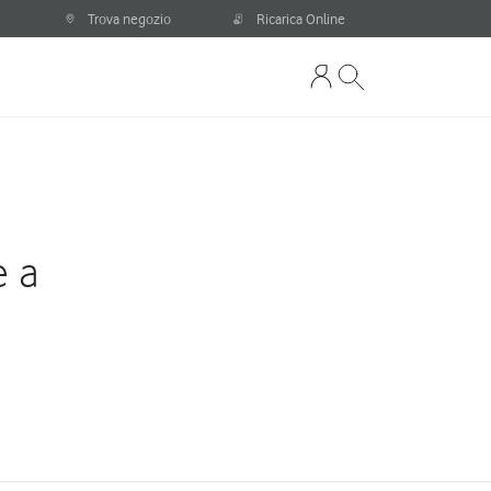
Trova negozio
Ricarica Online
e a