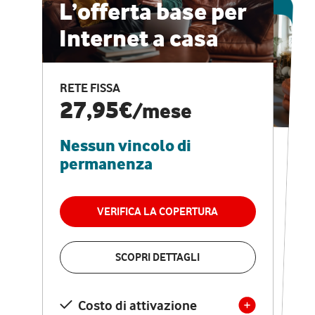
ESCLUSIVA ONLINE
L’offerta base per
Internet a casa
CASA PRO
Internet veloce e
RETE FISSA
vantaggi speciali
27,95€
/mese
Nessun vincolo di
RETE FISSA + VODAFONE CLUB
29,95€
/mese
permanenza
Nessun vincolo di
permanenza
VERIFICA LA COPERTURA
VERIFICA LA COPERTURA
SCOPRI DETTAGLI
SCOPRI DETTAGLI
Costo di attivazione