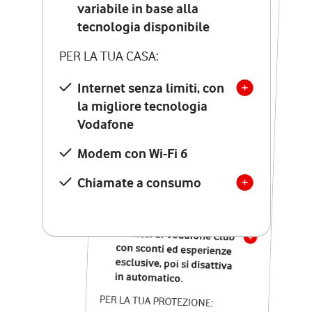
Costo di attivazione
variabile in base alla
variabile in base alla
tecnologia disponibile
tecnologia disponibile
PER LA TUA CASA:
PER LA TUA CASA:
Internet senza limiti, con
la migliore tecnologia
Internet senza limiti, con
la migliore tecnologia
Vodafone
Vodafone
Modem Seven con Wi-Fi 7
Modem con Wi-Fi 6
Chiamate illimitate verso
numeri fissi e mobili
Chiamate a consumo
nazionali
SOLO SE ATTIVI ONLINE:
12 mesi di Vodafone Club
con sconti ed esperienze
esclusive, poi si disattiva
in automatico.
PER LA TUA PROTEZIONE: