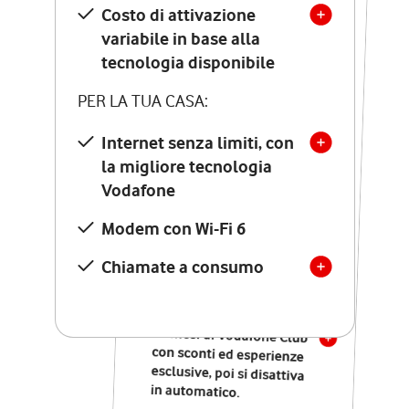
Costo di attivazione
Costo di attivazione
variabile in base alla
variabile in base alla
tecnologia disponibile
tecnologia disponibile
PER LA TUA CASA:
PER LA TUA CASA:
Internet senza limiti, con
la migliore tecnologia
Internet senza limiti, con
la migliore tecnologia
Vodafone
Vodafone
Modem Seven con Wi-Fi 7
Modem con Wi-Fi 6
Chiamate illimitate verso
numeri fissi e mobili
Chiamate a consumo
nazionali
SOLO SE ATTIVI ONLINE:
12 mesi di Vodafone Club
con sconti ed esperienze
esclusive, poi si disattiva
in automatico.