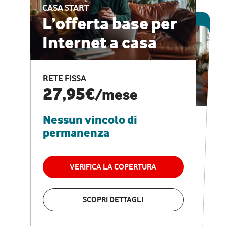
CASA START
ESCLUSIVA ONLINE
L’offerta base per
Internet a casa
CASA PRO
Internet veloce e
RETE FISSA
vantaggi speciali
27,95€
/mese
Nessun vincolo di
RETE FISSA + VODAFONE CLUB
29,95€
/mese
permanenza
Nessun vincolo di
permanenza
VERIFICA LA COPERTURA
VERIFICA LA COPERTURA
SCOPRI DETTAGLI
SCOPRI DETTAGLI