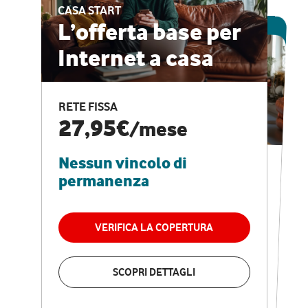
CASA START
ESCLUSIVA ONLINE
L’offerta base per
Internet a casa
CASA PRO
Internet veloce e
RETE FISSA
vantaggi speciali
27,95€
/mese
Nessun vincolo di
RETE FISSA + VODAFONE CLUB
29,95€
/mese
permanenza
Nessun vincolo di
permanenza
VERIFICA LA COPERTURA
VERIFICA LA COPERTURA
SCOPRI DETTAGLI
SCOPRI DETTAGLI