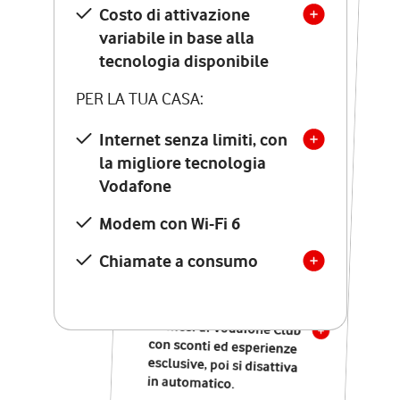
Costo di attivazione
Costo di attivazione
variabile in base alla
variabile in base alla
tecnologia disponibile
tecnologia disponibile
PER LA TUA CASA:
PER LA TUA CASA:
Internet senza limiti, con
la migliore tecnologia
Internet senza limiti, con
la migliore tecnologia
Vodafone
Vodafone
Modem Seven con Wi-Fi 7
Modem con Wi-Fi 6
Chiamate illimitate verso
numeri fissi e mobili
Chiamate a consumo
nazionali
SOLO SE ATTIVI ONLINE:
12 mesi di Vodafone Club
con sconti ed esperienze
esclusive, poi si disattiva
in automatico.