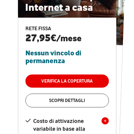
Internet a casa
CASA PRO
Internet veloce e
RETE FISSA
vantaggi speciali
27,95€
/mese
Nessun vincolo di
RETE FISSA + VODAFONE CLUB
29,95€
/mese
permanenza
Nessun vincolo di
permanenza
VERIFICA LA COPERTURA
VERIFICA LA COPERTURA
SCOPRI DETTAGLI
SCOPRI DETTAGLI
Costo di attivazione
Costo di attivazione
variabile in base alla
variabile in base alla