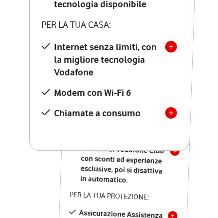
tecnologia disponibile
tecnologia disponibile
PER LA TUA CASA:
PER LA TUA CASA:
Internet senza limiti, con
la migliore tecnologia
Internet senza limiti, con
la migliore tecnologia
Vodafone
Vodafone
Modem Seven con Wi-Fi 7
Modem con Wi-Fi 6
Chiamate illimitate verso
numeri fissi e mobili
Chiamate a consumo
nazionali
SOLO SE ATTIVI ONLINE:
12 mesi di Vodafone Club
con sconti ed esperienze
esclusive, poi si disattiva
in automatico.
PER LA TUA PROTEZIONE:
Assicurazione Assistenza