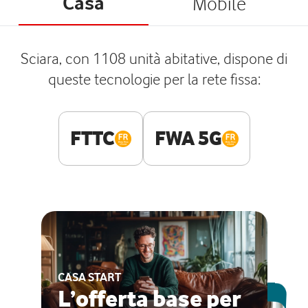
Casa
Mobile
Sciara, con 1108 unità abitative, dispone di
queste tecnologie per la rete fissa:
FTTC
FWA 5G
CASA START
ESCLUSIVA ONLINE
L’offerta base per