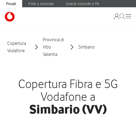
Privati
P.IVA e Aziende
Grandi Aziende e PA
Provincia di
Copertura
Vibo
Simbario
Vodafone
Valentia
Copertura Fibra e 5G
Vodafone a
Simbario (VV)