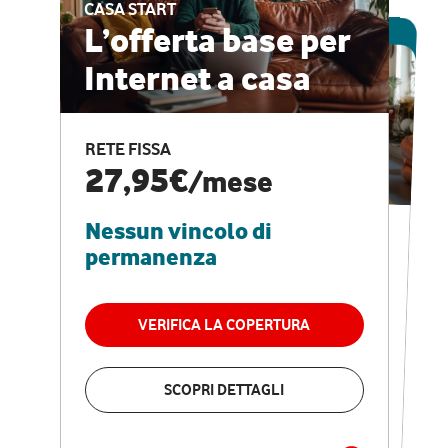
CASA START
ESCLUSIVA ONLINE
L’offerta base per
Internet a casa
CASA PRO
Internet veloce e
RETE FISSA
vantaggi speciali
27,95€
/mese
Nessun vincolo di
RETE FISSA + VODAFONE CLUB
29,95€
/mese
permanenza
Nessun vincolo di
permanenza
VERIFICA LA COPERTURA
VERIFICA LA COPERTURA
SCOPRI DETTAGLI
SCOPRI DETTAGLI