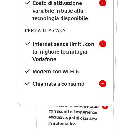
Costo di attivazione
Costo di attivazione
variabile in base alla
variabile in base alla
tecnologia disponibile
tecnologia disponibile
PER LA TUA CASA:
PER LA TUA CASA:
Internet senza limiti, con
la migliore tecnologia
Internet senza limiti, con
la migliore tecnologia
Vodafone
Vodafone
Modem Seven con Wi-Fi 7
Modem con Wi-Fi 6
Chiamate illimitate verso
numeri fissi e mobili
Chiamate a consumo
nazionali
SOLO SE ATTIVI ONLINE:
12 mesi di Vodafone Club
con sconti ed esperienze
esclusive, poi si disattiva
in automatico.