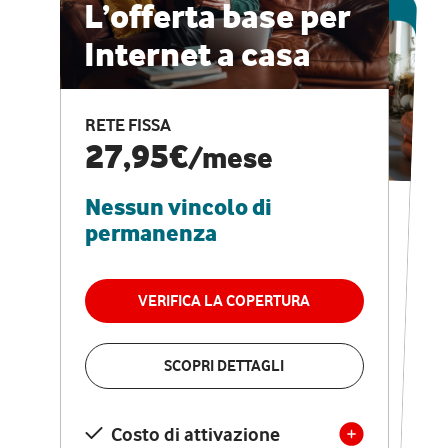
ESCLUSIVA ONLINE
L’offerta base per
Internet a casa
CASA PRO
Internet veloce e
RETE FISSA
vantaggi speciali
27,95€
/mese
Nessun vincolo di
RETE FISSA + VODAFONE CLUB
29,95€
/mese
permanenza
Nessun vincolo di
permanenza
VERIFICA LA COPERTURA
VERIFICA LA COPERTURA
SCOPRI DETTAGLI
SCOPRI DETTAGLI
Costo di attivazione