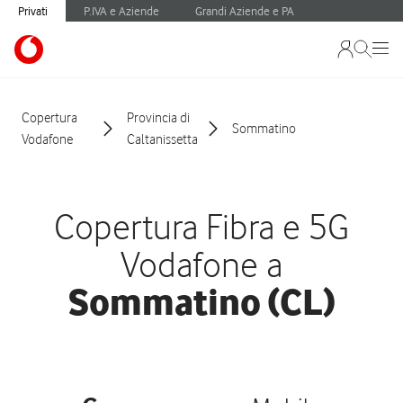
Privati
P.IVA e Aziende
Grandi Aziende e PA
Copertura
Provincia di
Sommatino
Vodafone
Caltanissetta
Copertura Fibra e 5G
Vodafone a
Sommatino (CL)