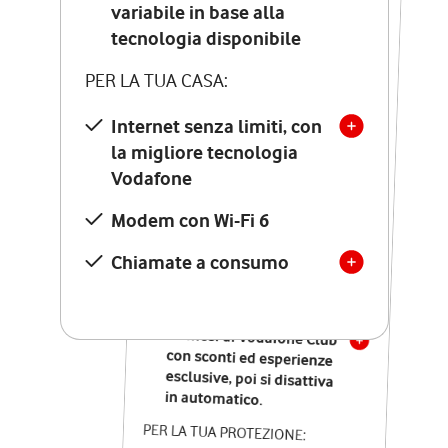
Costo di attivazione
variabile in base alla
variabile in base alla
tecnologia disponibile
tecnologia disponibile
PER LA TUA CASA:
PER LA TUA CASA:
Internet senza limiti, con
la migliore tecnologia
Internet senza limiti, con
la migliore tecnologia
Vodafone
Vodafone
Modem Seven con Wi-Fi 7
Modem con Wi-Fi 6
Chiamate illimitate verso
numeri fissi e mobili
Chiamate a consumo
nazionali
SOLO SE ATTIVI ONLINE:
12 mesi di Vodafone Club
con sconti ed esperienze
esclusive, poi si disattiva
in automatico.
PER LA TUA PROTEZIONE: