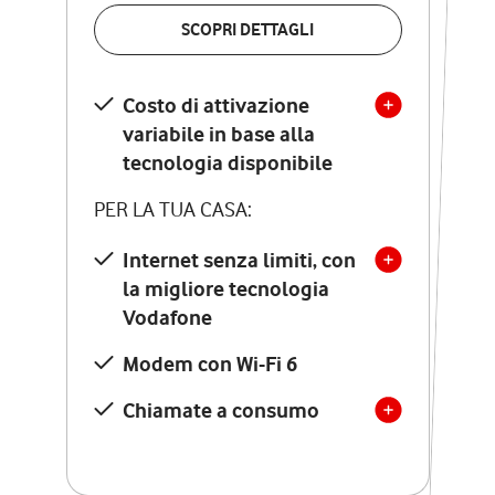
VERIFICA LA COPERTURA
SCOPRI DETTAGLI
SCOPRI DETTAGLI
Costo di attivazione
Costo di attivazione
variabile in base alla
variabile in base alla
tecnologia disponibile
tecnologia disponibile
PER LA TUA CASA:
PER LA TUA CASA:
Internet senza limiti, con
la migliore tecnologia
Internet senza limiti, con
la migliore tecnologia
Vodafone
Vodafone
Modem Seven con Wi-Fi 7
Modem con Wi-Fi 6
Chiamate illimitate verso
numeri fissi e mobili
Chiamate a consumo
nazionali
SOLO SE ATTIVI ONLINE:
12 mesi di Vodafone Club
con sconti ed esperienze
esclusive, poi si disattiva