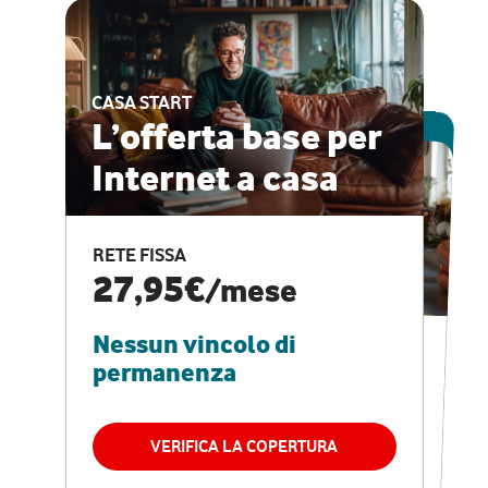
CASA START
ESCLUSIVA ONLINE
L’offerta base per
Internet a casa
CASA PRO
Internet veloce e
RETE FISSA
vantaggi speciali
27,95€
/mese
Nessun vincolo di
RETE FISSA + VODAFONE CLUB
29,95€
/mese
permanenza
Nessun vincolo di
permanenza
VERIFICA LA COPERTURA