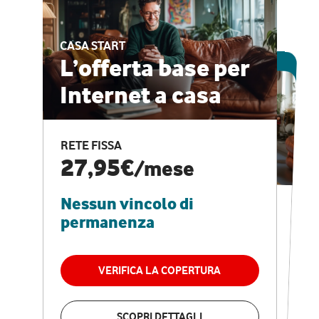
CASA START
ESCLUSIVA ONLINE
L’offerta base per
Internet a casa
CASA PRO
Internet veloce e
RETE FISSA
vantaggi speciali
27,95€
/mese
Nessun vincolo di
RETE FISSA + VODAFONE CLUB
29,95€
/mese
permanenza
Nessun vincolo di
permanenza
VERIFICA LA COPERTURA
VERIFICA LA COPERTURA
SCOPRI DETTAGLI