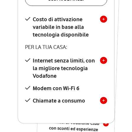
SCOPRI DETTAGLI
Costo di attivazione
Costo di attivazione
variabile in base alla
variabile in base alla
tecnologia disponibile
tecnologia disponibile
PER LA TUA CASA:
PER LA TUA CASA:
Internet senza limiti, con
la migliore tecnologia
Internet senza limiti, con
la migliore tecnologia
Vodafone
Vodafone
Modem Seven con Wi-Fi 7
Modem con Wi-Fi 6
Chiamate illimitate verso
numeri fissi e mobili
Chiamate a consumo
nazionali
SOLO SE ATTIVI ONLINE:
12 mesi di Vodafone Club
con sconti ed esperienze
esclusive, poi si disattiva