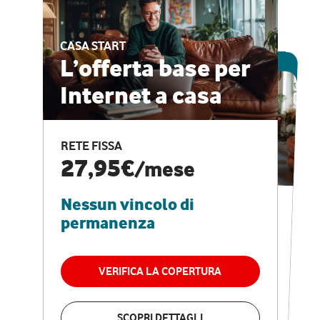
CASA START
ESCLUSIVA ONLINE
L’offerta base per
Internet a casa
CASA PRO
Internet veloce e
RETE FISSA
vantaggi speciali
27,95€
/mese
Nessun vincolo di
RETE FISSA + VODAFONE CLUB
29,95€
/mese
permanenza
Nessun vincolo di
permanenza
VERIFICA LA COPERTURA
VERIFICA LA COPERTURA
SCOPRI DETTAGLI