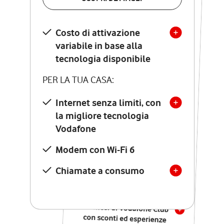
SCOPRI DETTAGLI
Costo di attivazione
Costo di attivazione
variabile in base alla
variabile in base alla
tecnologia disponibile
tecnologia disponibile
PER LA TUA CASA:
PER LA TUA CASA:
Internet senza limiti, con
la migliore tecnologia
Internet senza limiti, con
la migliore tecnologia
Vodafone
Vodafone
Modem Seven con Wi-Fi 7
Modem con Wi-Fi 6
Chiamate illimitate verso
numeri fissi e mobili
Chiamate a consumo
nazionali
SOLO SE ATTIVI ONLINE:
12 mesi di Vodafone Club
con sconti ed esperienze
esclusive, poi si disattiva