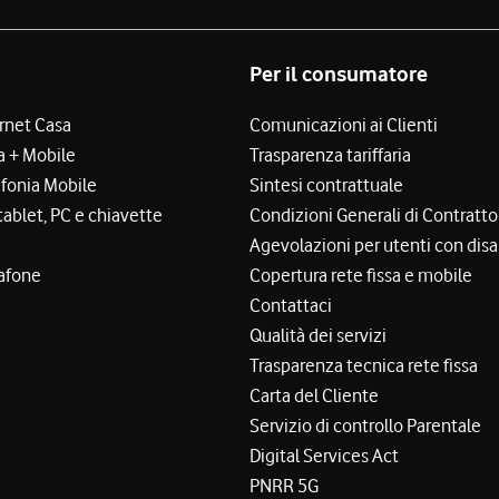
Per il consumatore
ernet Casa
Comunicazioni ai Clienti
a + Mobile
Trasparenza tariffaria
efonia Mobile
Sintesi contrattuale
tablet, PC e chiavette
Condizioni Generali di Contratto
Agevolazioni per utenti con disa
afone
Copertura rete fissa e mobile
Contattaci
Qualità dei servizi
Trasparenza tecnica rete fissa
Carta del Cliente
Servizio di controllo Parentale
Digital Services Act
PNRR 5G