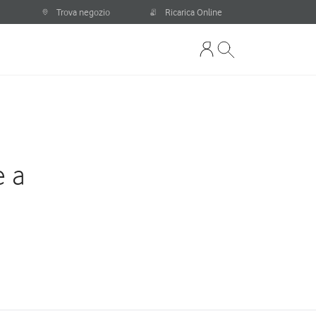
Trova negozio
Ricarica Online
e a