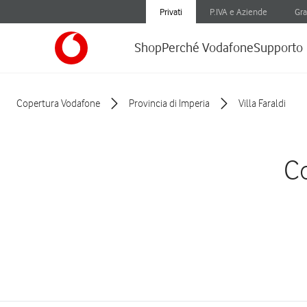
Privati
P.IVA e Aziende
Gra
Shop
Perché Vodafone
Supporto
Copertura Vodafone
Provincia di Imperia
Villa Faraldi
Co