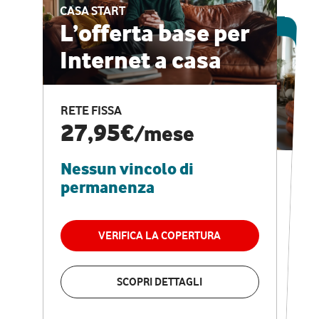
CASA START
ESCLUSIVA ONLINE
L’offerta base per
Internet a casa
CASA PRO
Internet veloce e
RETE FISSA
vantaggi speciali
27,95€
/mese
Nessun vincolo di
RETE FISSA + VODAFONE CLUB
29,95€
/mese
permanenza
Nessun vincolo di
permanenza
VERIFICA LA COPERTURA
VERIFICA LA COPERTURA
SCOPRI DETTAGLI
SCOPRI DETTAGLI