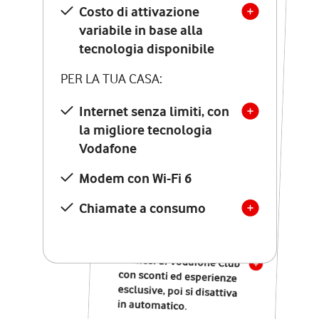
Costo di attivazione
Costo di attivazione
variabile in base alla
variabile in base alla
tecnologia disponibile
tecnologia disponibile
PER LA TUA CASA:
PER LA TUA CASA:
Internet senza limiti, con
la migliore tecnologia
Internet senza limiti, con
la migliore tecnologia
Vodafone
Vodafone
Modem Seven con Wi-Fi 7
Modem con Wi-Fi 6
Chiamate illimitate verso
numeri fissi e mobili
Chiamate a consumo
nazionali
SOLO SE ATTIVI ONLINE:
12 mesi di Vodafone Club
con sconti ed esperienze
esclusive, poi si disattiva
in automatico.