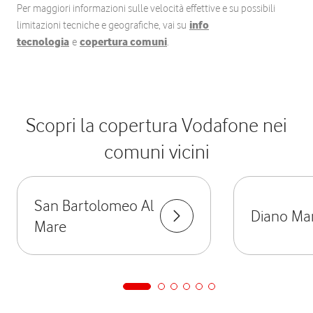
Per maggiori informazioni sulle velocità effettive e su possibili
limitazioni tecniche e geografiche, vai su
info
tecnologia
e
copertura comuni
.
Scopri la copertura Vodafone nei
comuni vicini
San Bartolomeo Al
Diano Ma
Mare