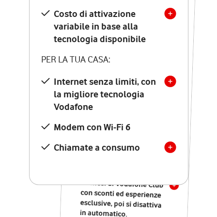
Costo di attivazione
Costo di attivazione
variabile in base alla
variabile in base alla
tecnologia disponibile
tecnologia disponibile
PER LA TUA CASA:
PER LA TUA CASA:
Internet senza limiti, con
la migliore tecnologia
Internet senza limiti, con
la migliore tecnologia
Vodafone
Vodafone
Modem Seven con Wi-Fi 7
Modem con Wi-Fi 6
Chiamate illimitate verso
numeri fissi e mobili
Chiamate a consumo
nazionali
SOLO SE ATTIVI ONLINE:
12 mesi di Vodafone Club
con sconti ed esperienze
esclusive, poi si disattiva
in automatico.