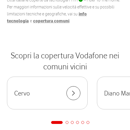
città italiane coperte da tecnologia FTTH
– Fiber To The Home.
Per maggiori informazioni sulle velocità effettive e su possibili
limitazioni tecniche e geografiche, vai su
info
tecnologia
e
copertura comuni
.
Scopri la copertura Vodafone nei
comuni vicini
Cervo
Diano Ma