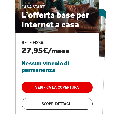
CASA START
ESCLUSIVA ONLINE
L’offerta base per
Internet a casa
CASA PRO
Internet veloce e
RETE FISSA
vantaggi speciali
27,95€
/mese
Nessun vincolo di
RETE FISSA + VODAFONE CLUB
29,95€
/mese
permanenza
Nessun vincolo di
permanenza
VERIFICA LA COPERTURA
VERIFICA LA COPERTURA
SCOPRI DETTAGLI
SCOPRI DETTAGLI