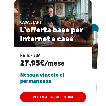
CASA START
ESCLUSIVA ONLINE
L’offerta base per
Internet a casa
CASA PRO
Internet veloce e
RETE FISSA
vantaggi speciali
27,95€
/mese
Nessun vincolo di
RETE FISSA + VODAFONE CLUB
29,95€
/mese
permanenza
Nessun vincolo di
permanenza
VERIFICA LA COPERTURA