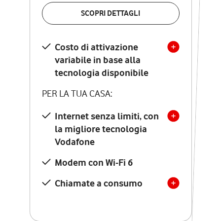
VERIFICA LA COPERTURA
SCOPRI DETTAGLI
SCOPRI DETTAGLI
Costo di attivazione
Costo di attivazione
variabile in base alla
variabile in base alla
tecnologia disponibile
tecnologia disponibile
PER LA TUA CASA:
PER LA TUA CASA:
Internet senza limiti, con
la migliore tecnologia
Internet senza limiti, con
la migliore tecnologia
Vodafone
Vodafone
Modem Seven con Wi-Fi 7
Modem con Wi-Fi 6
Chiamate illimitate verso
numeri fissi e mobili
Chiamate a consumo
nazionali
SOLO SE ATTIVI ONLINE:
12 mesi di Vodafone Club
con sconti ed esperienze
esclusive, poi si disattiva