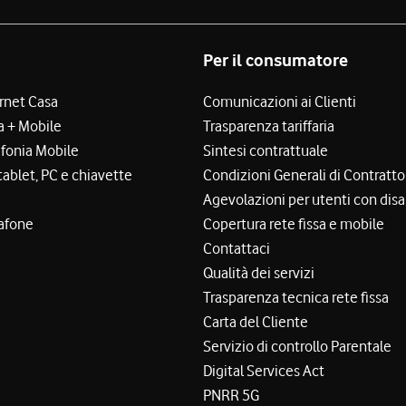
Per il consumatore
ernet Casa
Comunicazioni ai Clienti
a + Mobile
Trasparenza tariffaria
efonia Mobile
Sintesi contrattuale
tablet, PC e chiavette
Condizioni Generali di Contratto
Agevolazioni per utenti con disa
afone
Copertura rete fissa e mobile
Contattaci
Qualità dei servizi
Trasparenza tecnica rete fissa
Carta del Cliente
Servizio di controllo Parentale
Digital Services Act
PNRR 5G