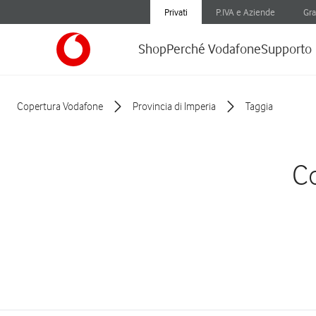
Privati
P.IVA e Aziende
Gra
Shop
Perché Vodafone
Supporto
Copertura Vodafone
Provincia di Imperia
Taggia
Co