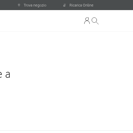
Trova negozio
Ricarica Online
e a