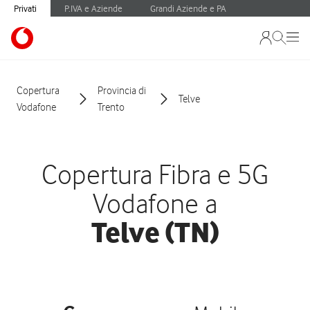
Privati
P.IVA e Aziende
Grandi Aziende e PA
Copertura
Provincia di
Telve
Vodafone
Trento
Copertura Fibra e 5G
Vodafone a
Telve (TN)