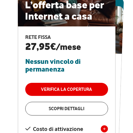
ESCLUSIVA ONLINE
L’offerta base per
Internet a casa
CASA PRO
Internet veloce e
RETE FISSA
vantaggi speciali
27,95€
/mese
Nessun vincolo di
RETE FISSA + VODAFONE CLUB
29,95€
/mese
permanenza
Nessun vincolo di
permanenza
VERIFICA LA COPERTURA
VERIFICA LA COPERTURA
SCOPRI DETTAGLI
SCOPRI DETTAGLI
Costo di attivazione