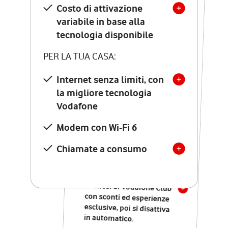
Costo di attivazione
Costo di attivazione
variabile in base alla
variabile in base alla
tecnologia disponibile
tecnologia disponibile
PER LA TUA CASA:
PER LA TUA CASA:
Internet senza limiti, con
la migliore tecnologia
Internet senza limiti, con
la migliore tecnologia
Vodafone
Vodafone
Modem Seven con Wi-Fi 7
Modem con Wi-Fi 6
Chiamate illimitate verso
numeri fissi e mobili
Chiamate a consumo
nazionali
SOLO SE ATTIVI ONLINE:
12 mesi di Vodafone Club
con sconti ed esperienze
esclusive, poi si disattiva
in automatico.