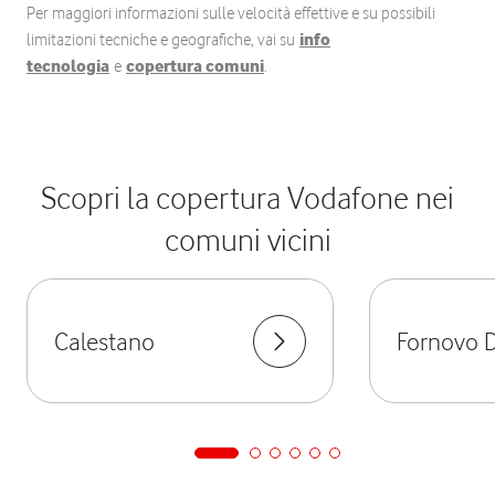
Per maggiori informazioni sulle velocità effettive e su possibili
limitazioni tecniche e geografiche, vai su
info
tecnologia
e
copertura comuni
.
Scopri la copertura Vodafone nei
comuni vicini
Calestano
Fornovo D