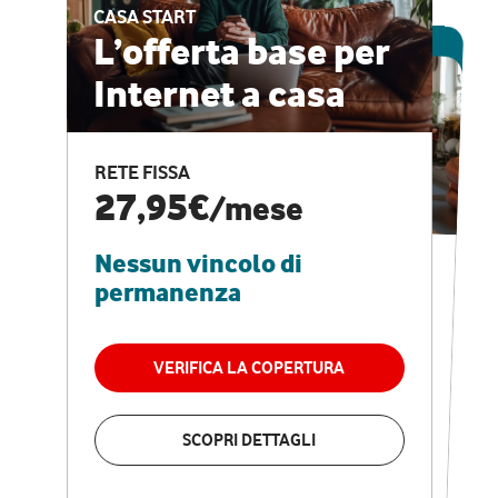
CASA START
ESCLUSIVA ONLINE
L’offerta base per
Internet a casa
CASA PRO
Internet veloce e
RETE FISSA
vantaggi speciali
27,95€
/mese
Nessun vincolo di
RETE FISSA + VODAFONE CLUB
29,95€
/mese
permanenza
Nessun vincolo di
permanenza
VERIFICA LA COPERTURA
VERIFICA LA COPERTURA
SCOPRI DETTAGLI
SCOPRI DETTAGLI