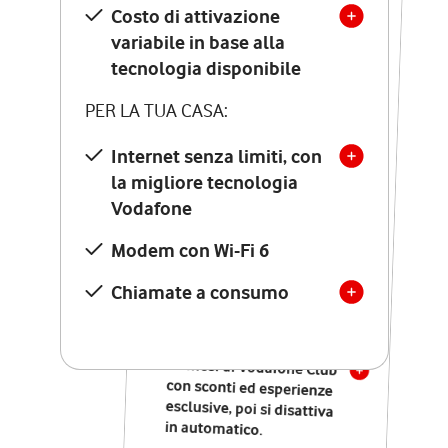
Costo di attivazione
Costo di attivazione
variabile in base alla
variabile in base alla
tecnologia disponibile
tecnologia disponibile
PER LA TUA CASA:
PER LA TUA CASA:
Internet senza limiti, con
la migliore tecnologia
Internet senza limiti, con
la migliore tecnologia
Vodafone
Vodafone
Modem Seven con Wi-Fi 7
Modem con Wi-Fi 6
Chiamate illimitate verso
numeri fissi e mobili
Chiamate a consumo
nazionali
SOLO SE ATTIVI ONLINE:
12 mesi di Vodafone Club
con sconti ed esperienze
esclusive, poi si disattiva
in automatico.