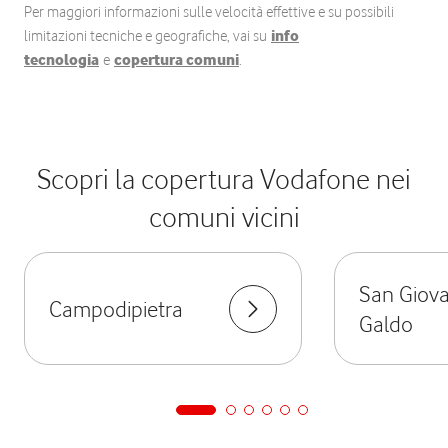
Per maggiori informazioni sulle velocità effettive e su possibili
limitazioni tecniche e geografiche, vai su
info
tecnologia
e
copertura comuni
.
Scopri la copertura Vodafone nei
comuni vicini
San Giova
Campodipietra
Galdo