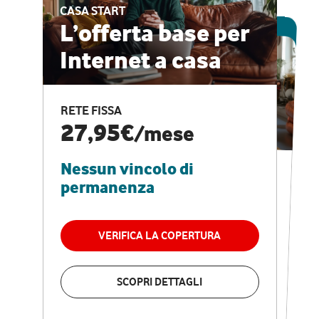
CASA START
ESCLUSIVA ONLINE
L’offerta base per
Internet a casa
CASA PRO
Internet veloce e
RETE FISSA
vantaggi speciali
27,95€
/mese
Nessun vincolo di
RETE FISSA + VODAFONE CLUB
29,95€
/mese
permanenza
Nessun vincolo di
permanenza
VERIFICA LA COPERTURA
VERIFICA LA COPERTURA
SCOPRI DETTAGLI
SCOPRI DETTAGLI