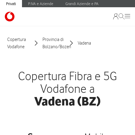
Privati
P.IVA e Aziende
Grandi Aziende e PA
Copertura
Provincia di
Vadena
Vodafone
Bolzano/Bozen
Copertura Fibra e 5G
Vodafone a
Vadena (BZ)