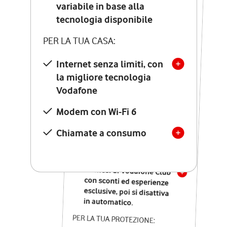
Costo di attivazione
variabile in base alla
variabile in base alla
tecnologia disponibile
tecnologia disponibile
PER LA TUA CASA:
PER LA TUA CASA:
Internet senza limiti, con
la migliore tecnologia
Internet senza limiti, con
la migliore tecnologia
Vodafone
Vodafone
Modem Seven con Wi-Fi 7
Modem con Wi-Fi 6
Chiamate illimitate verso
numeri fissi e mobili
Chiamate a consumo
nazionali
SOLO SE ATTIVI ONLINE:
12 mesi di Vodafone Club
con sconti ed esperienze
esclusive, poi si disattiva
in automatico.
PER LA TUA PROTEZIONE: