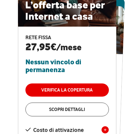
ESCLUSIVA ONLINE
L’offerta base per
Internet a casa
CASA PRO
Internet veloce e
RETE FISSA
vantaggi speciali
27,95€
/mese
Nessun vincolo di
RETE FISSA + VODAFONE CLUB
29,95€
/mese
permanenza
Nessun vincolo di
permanenza
VERIFICA LA COPERTURA
VERIFICA LA COPERTURA
SCOPRI DETTAGLI
SCOPRI DETTAGLI
Costo di attivazione