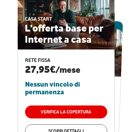
CASA START
ESCLUSIVA ONLINE
L’offerta base per
Internet a casa
CASA PRO
Internet veloce e
RETE FISSA
vantaggi speciali
27,95€
/mese
Nessun vincolo di
RETE FISSA + VODAFONE CLUB
29,95€
/mese
permanenza
Nessun vincolo di
permanenza
VERIFICA LA COPERTURA
VERIFICA LA COPERTURA
SCOPRI DETTAGLI