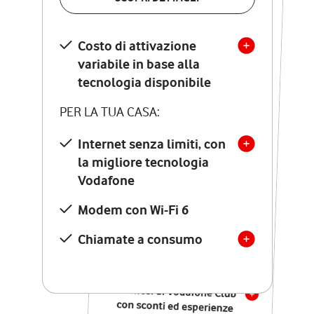
SCOPRI DETTAGLI
Costo di attivazione
Costo di attivazione
variabile in base alla
variabile in base alla
tecnologia disponibile
tecnologia disponibile
PER LA TUA CASA:
PER LA TUA CASA:
Internet senza limiti, con
la migliore tecnologia
Internet senza limiti, con
la migliore tecnologia
Vodafone
Vodafone
Modem Seven con Wi-Fi 7
Modem con Wi-Fi 6
Chiamate illimitate verso
numeri fissi e mobili
Chiamate a consumo
nazionali
SOLO SE ATTIVI ONLINE:
12 mesi di Vodafone Club
con sconti ed esperienze
esclusive, poi si disattiva