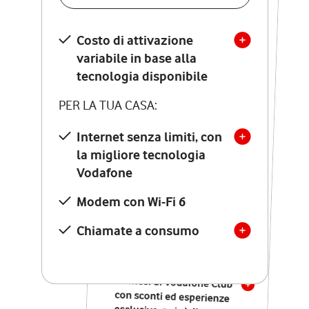
SCOPRI DETTAGLI
Costo di attivazione
Costo di attivazione
variabile in base alla
variabile in base alla
tecnologia disponibile
tecnologia disponibile
PER LA TUA CASA:
PER LA TUA CASA:
Internet senza limiti, con
la migliore tecnologia
Internet senza limiti, con
la migliore tecnologia
Vodafone
Vodafone
Modem Seven con Wi-Fi 7
Modem con Wi-Fi 6
Chiamate illimitate verso
numeri fissi e mobili
Chiamate a consumo
nazionali
SOLO SE ATTIVI ONLINE:
12 mesi di Vodafone Club
con sconti ed esperienze
esclusive, poi si disattiva