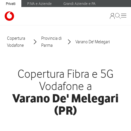
Privati
P.IVA e Aziende
Grandi Aziende e PA
Copertura
Provincia di
Varano De' Melegari
Vodafone
Parma
Copertura Fibra e 5G
Vodafone a
Varano De' Melegari
(PR)