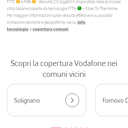
FTTC
e FWA
. Velocità 2,5 Gigabit/s disponibile nelle principali
città italiane coperte da tecnologia FTTH
– Fiber To The Home.
Per maggiori informazioni sulle velocità effettive e su possibili
limitazioni tecniche e geografiche, vai su
info
tecnologia
e
copertura comuni
.
Scopri la copertura Vodafone nei
comuni vicini
Solignano
Fornovo D