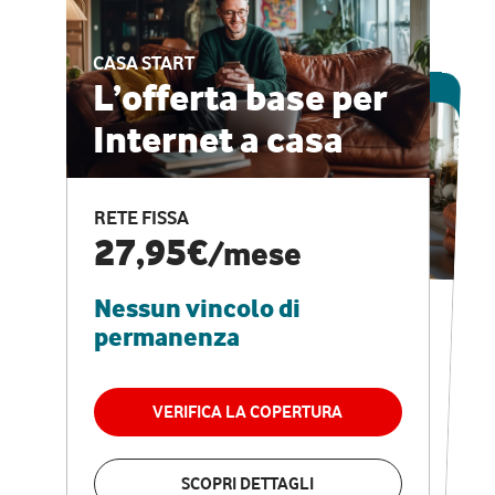
CASA START
ESCLUSIVA ONLINE
L’offerta base per
Internet a casa
CASA PRO
Internet veloce e
RETE FISSA
vantaggi speciali
27,95€
/mese
Nessun vincolo di
RETE FISSA + VODAFONE CLUB
29,95€
/mese
permanenza
Nessun vincolo di
permanenza
VERIFICA LA COPERTURA
VERIFICA LA COPERTURA
SCOPRI DETTAGLI