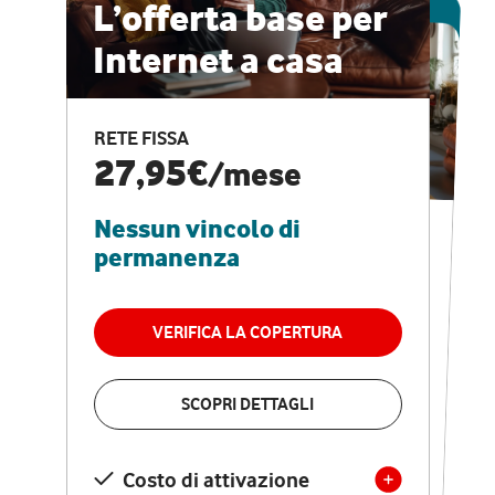
ESCLUSIVA ONLINE
L’offerta base per
Internet a casa
CASA PRO
Internet veloce e
RETE FISSA
vantaggi speciali
27,95€
/mese
Nessun vincolo di
RETE FISSA + VODAFONE CLUB
29,95€
/mese
permanenza
Nessun vincolo di
permanenza
VERIFICA LA COPERTURA
VERIFICA LA COPERTURA
SCOPRI DETTAGLI
SCOPRI DETTAGLI
Costo di attivazione