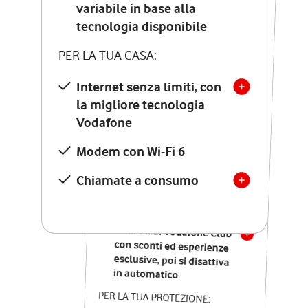
Costo di attivazione
variabile in base alla
variabile in base alla
tecnologia disponibile
tecnologia disponibile
PER LA TUA CASA:
PER LA TUA CASA:
Internet senza limiti, con
la migliore tecnologia
Internet senza limiti, con
la migliore tecnologia
Vodafone
Vodafone
Modem Seven con Wi-Fi 7
Modem con Wi-Fi 6
Chiamate illimitate verso
numeri fissi e mobili
Chiamate a consumo
nazionali
SOLO SE ATTIVI ONLINE:
12 mesi di Vodafone Club
con sconti ed esperienze
esclusive, poi si disattiva
in automatico.
PER LA TUA PROTEZIONE: