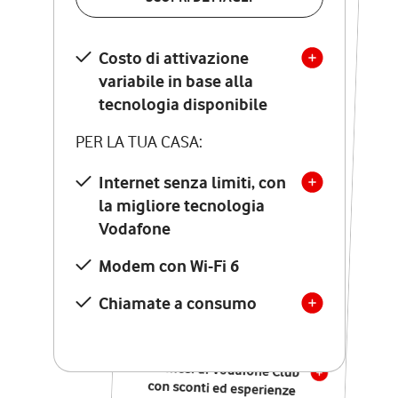
SCOPRI DETTAGLI
Costo di attivazione
Costo di attivazione
variabile in base alla
variabile in base alla
tecnologia disponibile
tecnologia disponibile
PER LA TUA CASA:
PER LA TUA CASA:
Internet senza limiti, con
la migliore tecnologia
Internet senza limiti, con
la migliore tecnologia
Vodafone
Vodafone
Modem Seven con Wi-Fi 7
Modem con Wi-Fi 6
Chiamate illimitate verso
numeri fissi e mobili
Chiamate a consumo
nazionali
SOLO SE ATTIVI ONLINE:
12 mesi di Vodafone Club
con sconti ed esperienze
esclusive, poi si disattiva