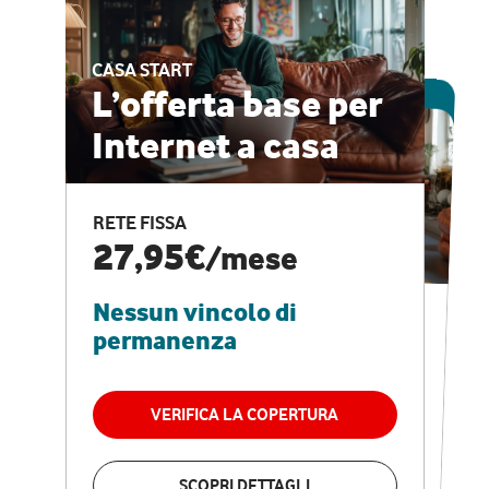
CASA START
ESCLUSIVA ONLINE
L’offerta base per
Internet a casa
CASA PRO
Internet veloce e
RETE FISSA
vantaggi speciali
27,95€
/mese
Nessun vincolo di
RETE FISSA + VODAFONE CLUB
29,95€
/mese
permanenza
Nessun vincolo di
permanenza
VERIFICA LA COPERTURA
VERIFICA LA COPERTURA
SCOPRI DETTAGLI