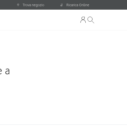
Trova negozio
Ricarica Online
e a