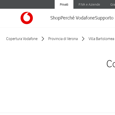
Privati
P.IVA e Aziende
Gra
Shop
Perché Vodafone
Supporto
Copertura Vodafone
Provincia di Verona
Villa Bartolomea
Co