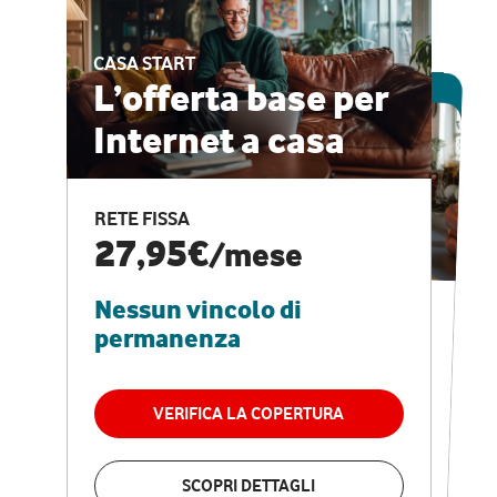
CASA START
ESCLUSIVA ONLINE
L’offerta base per
Internet a casa
CASA PRO
Internet veloce e
RETE FISSA
vantaggi speciali
27,95€
/mese
Nessun vincolo di
RETE FISSA + VODAFONE CLUB
29,95€
/mese
permanenza
Nessun vincolo di
permanenza
VERIFICA LA COPERTURA
VERIFICA LA COPERTURA
SCOPRI DETTAGLI