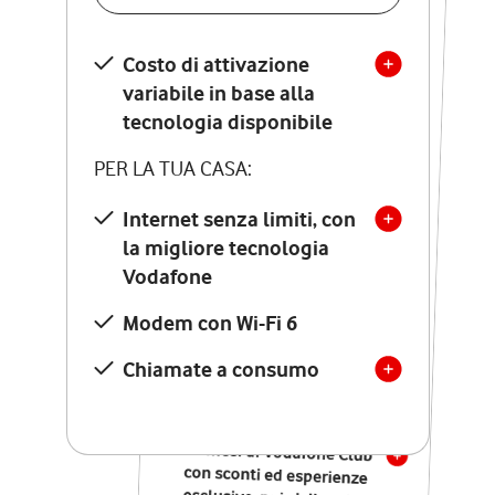
SCOPRI DETTAGLI
Costo di attivazione
Costo di attivazione
variabile in base alla
variabile in base alla
tecnologia disponibile
tecnologia disponibile
PER LA TUA CASA:
PER LA TUA CASA:
Internet senza limiti, con
la migliore tecnologia
Internet senza limiti, con
la migliore tecnologia
Vodafone
Vodafone
Modem Seven con Wi-Fi 7
Modem con Wi-Fi 6
Chiamate illimitate verso
numeri fissi e mobili
Chiamate a consumo
nazionali
SOLO SE ATTIVI ONLINE:
12 mesi di Vodafone Club
con sconti ed esperienze
esclusive, poi si disattiva