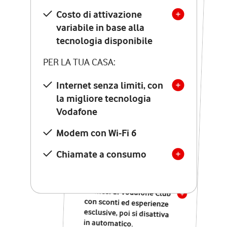
Costo di attivazione
Costo di attivazione
variabile in base alla
variabile in base alla
tecnologia disponibile
tecnologia disponibile
PER LA TUA CASA:
PER LA TUA CASA:
Internet senza limiti, con
la migliore tecnologia
Internet senza limiti, con
la migliore tecnologia
Vodafone
Vodafone
Modem Seven con Wi-Fi 7
Modem con Wi-Fi 6
Chiamate illimitate verso
numeri fissi e mobili
Chiamate a consumo
nazionali
SOLO SE ATTIVI ONLINE:
12 mesi di Vodafone Club
con sconti ed esperienze
esclusive, poi si disattiva
in automatico.