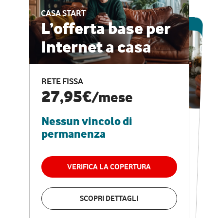
CASA START
ESCLUSIVA ONLINE
L’offerta base per
Internet a casa
CASA PRO
Internet veloce e
RETE FISSA
vantaggi speciali
27,95€
/mese
Nessun vincolo di
RETE FISSA + VODAFONE CLUB
29,95€
/mese
permanenza
Nessun vincolo di
permanenza
VERIFICA LA COPERTURA
VERIFICA LA COPERTURA
SCOPRI DETTAGLI
SCOPRI DETTAGLI