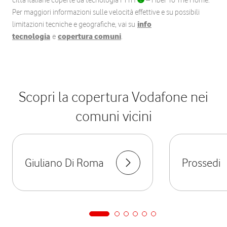
città italiane coperte da tecnologia FTTH
– Fiber To The Home.
Per maggiori informazioni sulle velocità effettive e su possibili
limitazioni tecniche e geografiche, vai su
info
tecnologia
e
copertura comuni
.
Scopri la copertura Vodafone nei
comuni vicini
Giuliano Di Roma
Prossedi