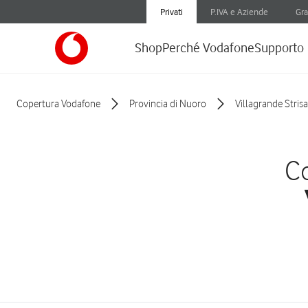
Privati
P.IVA e Aziende
Gra
Shop
Perché Vodafone
Supporto
Copertura Vodafone
Provincia di Nuoro
Villagrande Strisai
Co