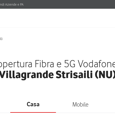
ndi Aziende e PA
li
pertura Fibra e 5G Vodafon
Villagrande Strisaili (NU
Casa
Mobile