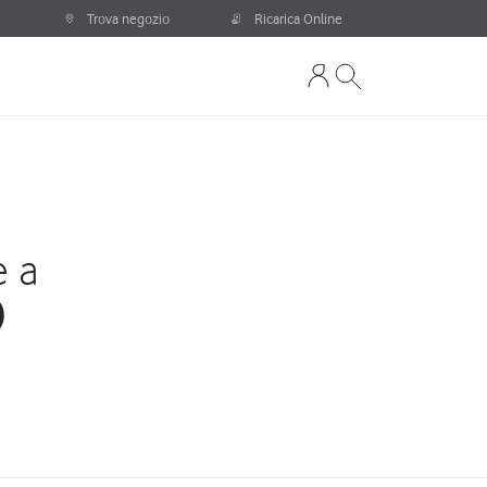
Trova negozio
Ricarica Online
e a
)