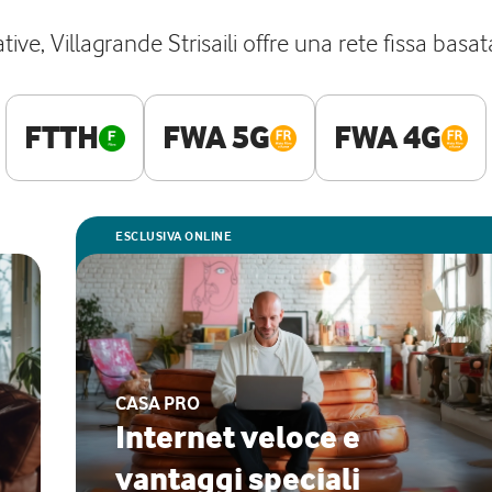
ve, Villagrande Strisaili offre una rete fissa basat
FTTH
FWA 5G
FWA 4G
ESCLUSIVA ONLINE
CASA PRO
Internet veloce e
vantaggi speciali