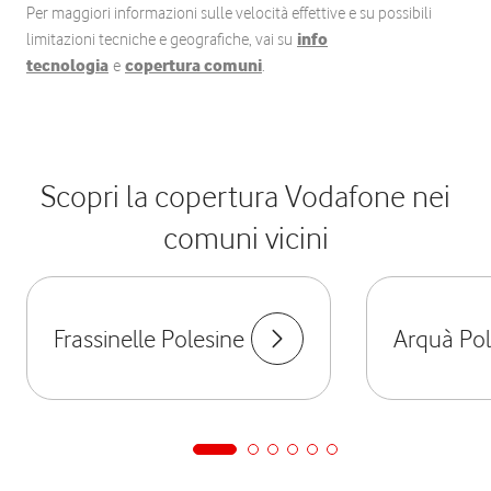
Per maggiori informazioni sulle velocità effettive e su possibili
limitazioni tecniche e geografiche, vai su
info
tecnologia
e
copertura comuni
.
Scopri la copertura Vodafone nei
comuni vicini
Frassinelle Polesine
Arquà Pol