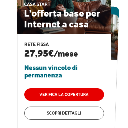
CASA START
ESCLUSIVA ONLINE
L’offerta base per
Internet a casa
CASA PRO
Internet veloce e
RETE FISSA
vantaggi speciali
27,95€
/mese
Nessun vincolo di
RETE FISSA + VODAFONE CLUB
29,95€
/mese
permanenza
Nessun vincolo di
permanenza
VERIFICA LA COPERTURA
VERIFICA LA COPERTURA
SCOPRI DETTAGLI
SCOPRI DETTAGLI