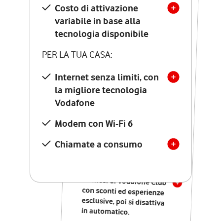
Costo di attivazione
Costo di attivazione
variabile in base alla
variabile in base alla
tecnologia disponibile
tecnologia disponibile
PER LA TUA CASA:
PER LA TUA CASA:
Internet senza limiti, con
la migliore tecnologia
Internet senza limiti, con
la migliore tecnologia
Vodafone
Vodafone
Modem Seven con Wi-Fi 7
Modem con Wi-Fi 6
Chiamate illimitate verso
numeri fissi e mobili
Chiamate a consumo
nazionali
SOLO SE ATTIVI ONLINE:
12 mesi di Vodafone Club
con sconti ed esperienze
esclusive, poi si disattiva
in automatico.