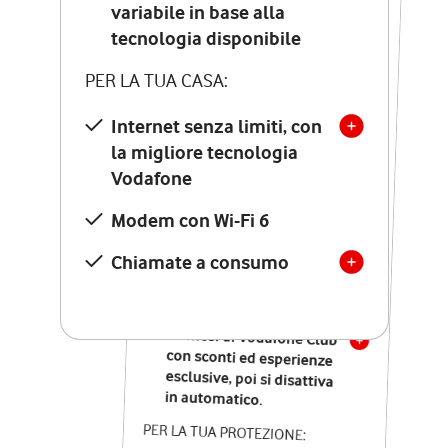
Costo di attivazione
variabile in base alla
variabile in base alla
tecnologia disponibile
tecnologia disponibile
PER LA TUA CASA:
PER LA TUA CASA:
Internet senza limiti, con
la migliore tecnologia
Internet senza limiti, con
la migliore tecnologia
Vodafone
Vodafone
Modem Seven con Wi-Fi 7
Modem con Wi-Fi 6
Chiamate illimitate verso
numeri fissi e mobili
Chiamate a consumo
nazionali
SOLO SE ATTIVI ONLINE:
12 mesi di Vodafone Club
con sconti ed esperienze
esclusive, poi si disattiva
in automatico.
PER LA TUA PROTEZIONE: