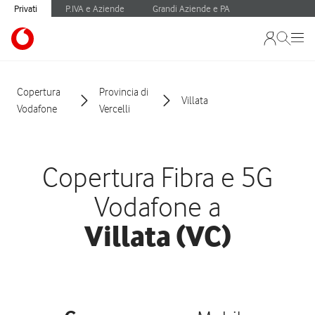
Privati
P.IVA e Aziende
Grandi Aziende e PA
Copertura
Provincia di
Villata
Vodafone
Vercelli
Copertura Fibra e 5G
Vodafone a
Villata (VC)