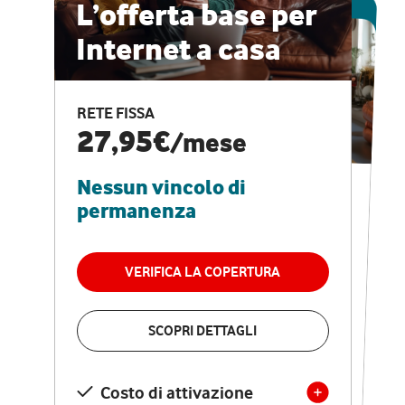
ESCLUSIVA ONLINE
L’offerta base per
Internet a casa
CASA PRO
Internet veloce e
RETE FISSA
vantaggi speciali
27,95€
/mese
Nessun vincolo di
RETE FISSA + VODAFONE CLUB
29,95€
/mese
permanenza
Nessun vincolo di
permanenza
VERIFICA LA COPERTURA
VERIFICA LA COPERTURA
SCOPRI DETTAGLI
SCOPRI DETTAGLI
Costo di attivazione