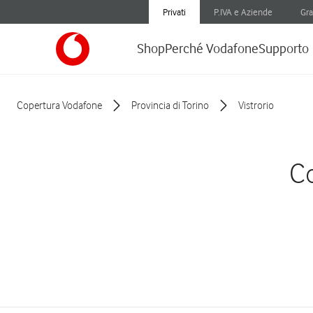
Privati
P.IVA e Aziende
Gra
Shop
Perché Vodafone
Supporto
Copertura Vodafone
Provincia di Torino
Vistrorio
Co