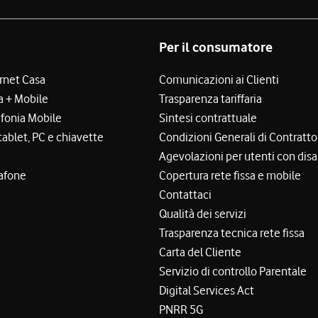
Per il consumatore
ernet Casa
Comunicazioni ai Clienti
a + Mobile
Trasparenza tariffaria
efonia Mobile
Sintesi contrattuale
tablet, PC e chiavette
Condizioni Generali di Contratto
Agevolazioni per utenti con disa
afone
Copertura rete fissa e mobile
Contattaci
Qualità dei servizi
Trasparenza tecnica rete fissa
Carta del Cliente
Servizio di controllo Parentale
Digital Services Act
PNRR 5G