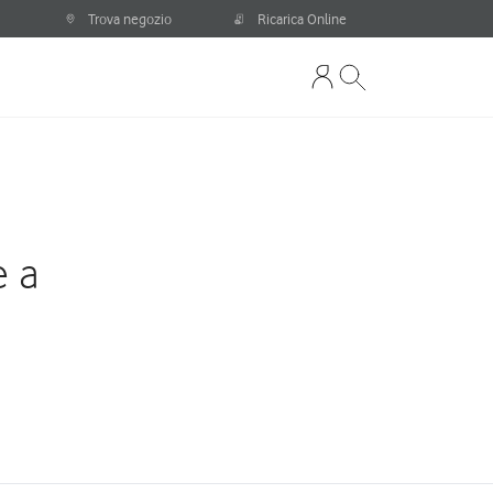
Trova negozio
Ricarica Online
e a