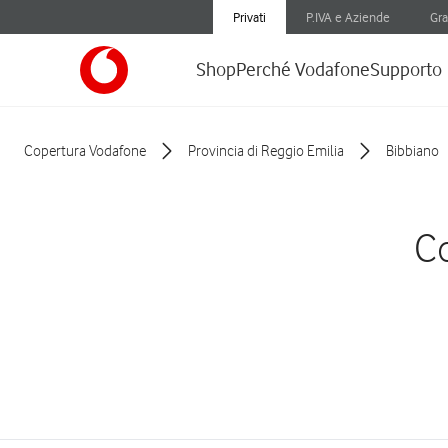
Privati
P.IVA e Aziende
Gra
Shop
Perché Vodafone
Supporto
Copertura Vodafone
Provincia di Reggio Emilia
Bibbiano
Co