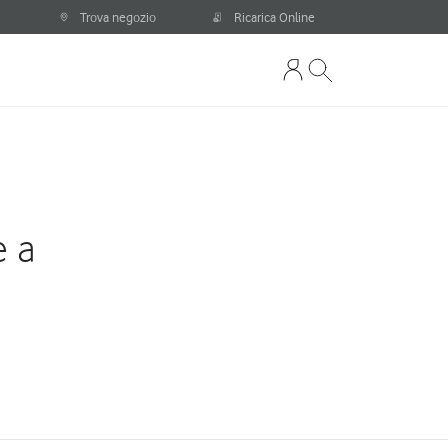
Trova negozio
Ricarica Online
e a