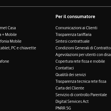
Per il consumatore
ernet Casa
Comunicazioni ai Clienti
a + Mobile
Trasparenza tariffaria
efonia Mobile
Sintesi contrattuale
tablet, PC e chiavette
Condizioni Generali di Contratto
Agevolazioni per utenti con disa
afone
Copertura rete fissa e mobile
Contattaci
Qualità dei servizi
Trasparenza tecnica rete fissa
Carta del Cliente
Servizio di controllo Parentale
Digital Services Act
PNRR 5G