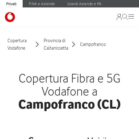
Privati
P.IVA e Aziende
Grandi Aziende e PA
Copertura
Provincia di
Campofranco
Vodafone
Caltanissetta
Copertura Fibra e 5G
Vodafone a
Campofranco (CL)