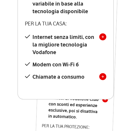
Costo di attivazione
variabile in base alla
variabile in base alla
tecnologia disponibile
tecnologia disponibile
PER LA TUA CASA:
PER LA TUA CASA:
Internet senza limiti, con
la migliore tecnologia
Internet senza limiti, con
la migliore tecnologia
Vodafone
Vodafone
Modem Seven con Wi-Fi 7
Modem con Wi-Fi 6
Chiamate illimitate verso
numeri fissi e mobili
Chiamate a consumo
nazionali
SOLO SE ATTIVI ONLINE:
12 mesi di Vodafone Club
con sconti ed esperienze
esclusive, poi si disattiva
in automatico.
PER LA TUA PROTEZIONE: