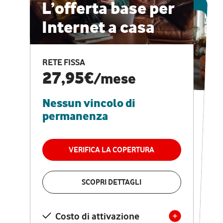
ESCLUSIVA ONLINE
L’offerta base per
Internet a casa
CASA PRO
Internet veloce e
RETE FISSA
vantaggi speciali
27,95€
/mese
Nessun vincolo di
RETE FISSA + VODAFONE CLUB
29,95€
/mese
permanenza
Nessun vincolo di
permanenza
VERIFICA LA COPERTURA
VERIFICA LA COPERTURA
SCOPRI DETTAGLI
SCOPRI DETTAGLI
Costo di attivazione