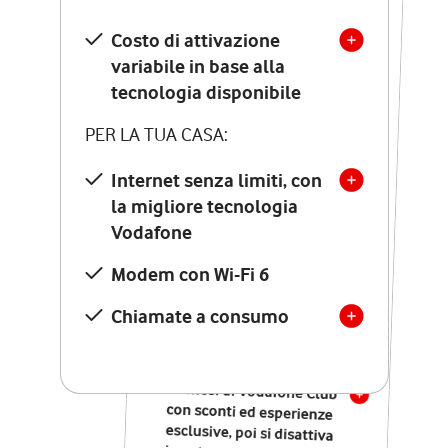
SCOPRI DETTAGLI
Costo di attivazione
Costo di attivazione
variabile in base alla
variabile in base alla
tecnologia disponibile
tecnologia disponibile
PER LA TUA CASA:
PER LA TUA CASA:
Internet senza limiti, con
la migliore tecnologia
Internet senza limiti, con
la migliore tecnologia
Vodafone
Vodafone
Modem Seven con Wi-Fi 7
Modem con Wi-Fi 6
Chiamate illimitate verso
numeri fissi e mobili
Chiamate a consumo
nazionali
SOLO SE ATTIVI ONLINE:
12 mesi di Vodafone Club
con sconti ed esperienze
esclusive, poi si disattiva