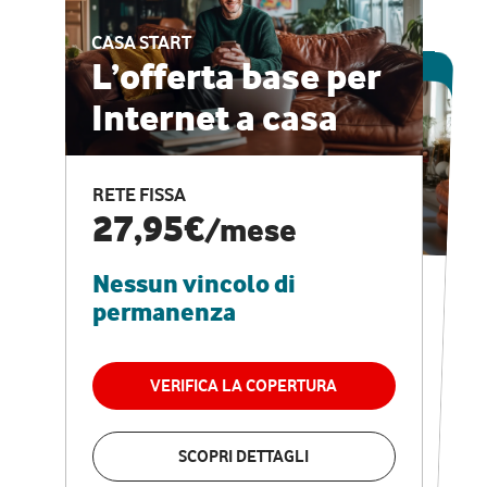
CASA START
ESCLUSIVA ONLINE
L’offerta base per
Internet a casa
CASA PRO
Internet veloce e
RETE FISSA
vantaggi speciali
27,95€
/mese
Nessun vincolo di
RETE FISSA + VODAFONE CLUB
29,95€
/mese
permanenza
Nessun vincolo di
permanenza
VERIFICA LA COPERTURA
VERIFICA LA COPERTURA
SCOPRI DETTAGLI