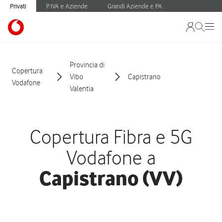
Privati
P.IVA e Aziende
Grandi Aziende e PA
Provincia di
Copertura
Vibo
Capistrano
Vodafone
Valentia
Copertura Fibra e 5G
Vodafone a
Capistrano (VV)