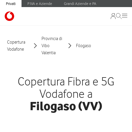
Privati
P.IVA e Aziende
Grandi Aziende e PA
Provincia di
Copertura
Vibo
Filogaso
Vodafone
Valentia
Copertura Fibra e 5G
Vodafone a
Filogaso (VV)