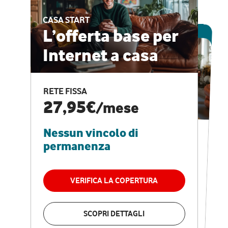
CASA START
ESCLUSIVA ONLINE
L’offerta base per
Internet a casa
CASA PRO
Internet veloce e
RETE FISSA
vantaggi speciali
27,95€
/mese
Nessun vincolo di
RETE FISSA + VODAFONE CLUB
29,95€
/mese
permanenza
Nessun vincolo di
permanenza
VERIFICA LA COPERTURA
VERIFICA LA COPERTURA
SCOPRI DETTAGLI