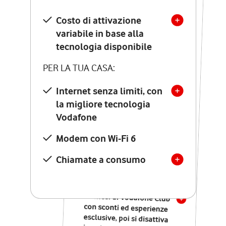
SCOPRI DETTAGLI
Costo di attivazione
Costo di attivazione
variabile in base alla
variabile in base alla
tecnologia disponibile
tecnologia disponibile
PER LA TUA CASA:
PER LA TUA CASA:
Internet senza limiti, con
la migliore tecnologia
Internet senza limiti, con
la migliore tecnologia
Vodafone
Vodafone
Modem Seven con Wi-Fi 7
Modem con Wi-Fi 6
Chiamate illimitate verso
numeri fissi e mobili
Chiamate a consumo
nazionali
SOLO SE ATTIVI ONLINE:
12 mesi di Vodafone Club
con sconti ed esperienze
esclusive, poi si disattiva