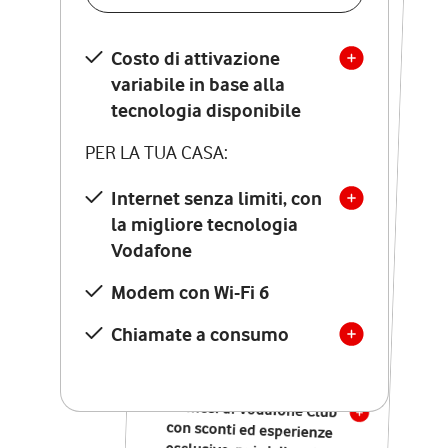
SCOPRI DETTAGLI
Costo di attivazione
Costo di attivazione
variabile in base alla
variabile in base alla
tecnologia disponibile
tecnologia disponibile
PER LA TUA CASA:
PER LA TUA CASA:
Internet senza limiti, con
la migliore tecnologia
Internet senza limiti, con
la migliore tecnologia
Vodafone
Vodafone
Modem Seven con Wi-Fi 7
Modem con Wi-Fi 6
Chiamate illimitate verso
numeri fissi e mobili
Chiamate a consumo
nazionali
SOLO SE ATTIVI ONLINE:
12 mesi di Vodafone Club
con sconti ed esperienze
esclusive, poi si disattiva