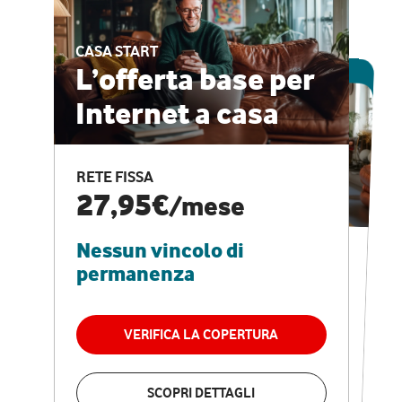
CASA START
ESCLUSIVA ONLINE
L’offerta base per
Internet a casa
CASA PRO
Internet veloce e
RETE FISSA
vantaggi speciali
27,95€
/mese
Nessun vincolo di
RETE FISSA + VODAFONE CLUB
29,95€
/mese
permanenza
Nessun vincolo di
permanenza
VERIFICA LA COPERTURA
VERIFICA LA COPERTURA
SCOPRI DETTAGLI