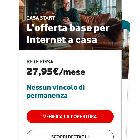
CASA START
ESCLUSIVA ONLINE
L’offerta base per
Internet a casa
CASA PRO
Internet veloce e
RETE FISSA
vantaggi speciali
27,95€
/mese
Nessun vincolo di
RETE FISSA + VODAFONE CLUB
29,95€
/mese
permanenza
Nessun vincolo di
permanenza
VERIFICA LA COPERTURA
VERIFICA LA COPERTURA
SCOPRI DETTAGLI