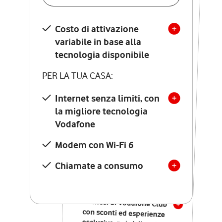
SCOPRI DETTAGLI
Costo di attivazione
Costo di attivazione
variabile in base alla
variabile in base alla
tecnologia disponibile
tecnologia disponibile
PER LA TUA CASA:
PER LA TUA CASA:
Internet senza limiti, con
la migliore tecnologia
Internet senza limiti, con
la migliore tecnologia
Vodafone
Vodafone
Modem Seven con Wi-Fi 7
Modem con Wi-Fi 6
Chiamate illimitate verso
numeri fissi e mobili
Chiamate a consumo
nazionali
SOLO SE ATTIVI ONLINE:
12 mesi di Vodafone Club
con sconti ed esperienze
esclusive, poi si disattiva