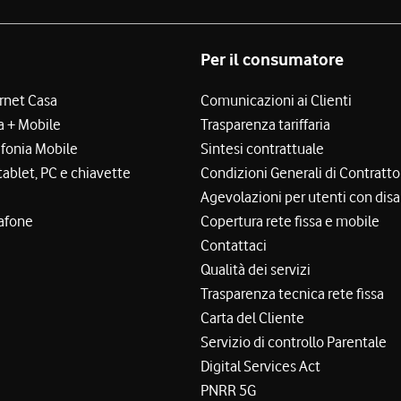
Per il consumatore
ernet Casa
Comunicazioni ai Clienti
a + Mobile
Trasparenza tariffaria
efonia Mobile
Sintesi contrattuale
tablet, PC e chiavette
Condizioni Generali di Contratto
Agevolazioni per utenti con disa
afone
Copertura rete fissa e mobile
Contattaci
Qualità dei servizi
Trasparenza tecnica rete fissa
Carta del Cliente
Servizio di controllo Parentale
Digital Services Act
PNRR 5G