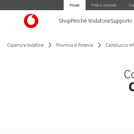
Privati
P.IVA e Aziende
Gra
Shop
Perché Vodafone
Supporto
Copertura Vodafone
Provincia di Potenza
Castelluccio Inf
Co
C