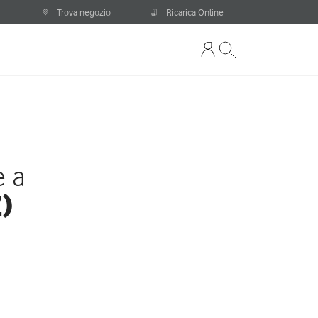
Trova negozio
Ricarica Online
e a
Z)