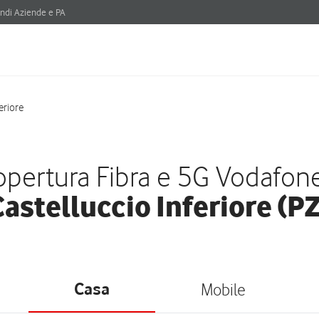
ndi Aziende e PA
eriore
pertura Fibra e 5G Vodafon
astelluccio Inferiore (P
Casa
Mobile