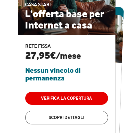
CASA START
ESCLUSIVA ONLINE
L’offerta base per
Internet a casa
CASA PRO
Internet veloce e
RETE FISSA
vantaggi speciali
27,95€
/mese
Nessun vincolo di
RETE FISSA + VODAFONE CLUB
29,95€
/mese
permanenza
Nessun vincolo di
permanenza
VERIFICA LA COPERTURA
VERIFICA LA COPERTURA
SCOPRI DETTAGLI
SCOPRI DETTAGLI