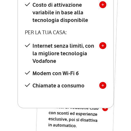
Costo di attivazione
Costo di attivazione
variabile in base alla
variabile in base alla
tecnologia disponibile
tecnologia disponibile
PER LA TUA CASA:
PER LA TUA CASA:
Internet senza limiti, con
la migliore tecnologia
Internet senza limiti, con
la migliore tecnologia
Vodafone
Vodafone
Modem Seven con Wi-Fi 7
Modem con Wi-Fi 6
Chiamate illimitate verso
numeri fissi e mobili
Chiamate a consumo
nazionali
SOLO SE ATTIVI ONLINE:
12 mesi di Vodafone Club
con sconti ed esperienze
esclusive, poi si disattiva
in automatico.