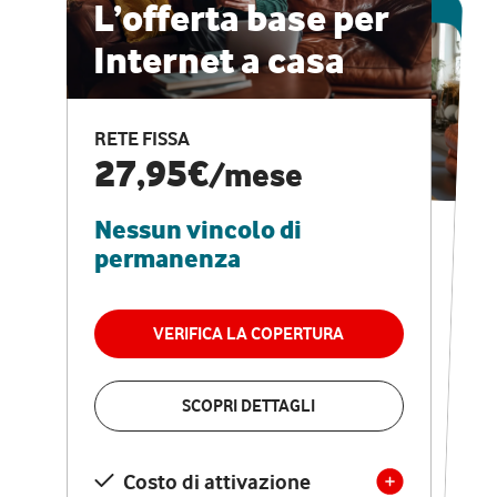
ESCLUSIVA ONLINE
L’offerta base per
Internet a casa
CASA PRO
Internet veloce e
RETE FISSA
vantaggi speciali
27,95€
/mese
Nessun vincolo di
RETE FISSA + VODAFONE CLUB
29,95€
/mese
permanenza
Nessun vincolo di
permanenza
VERIFICA LA COPERTURA
VERIFICA LA COPERTURA
SCOPRI DETTAGLI
SCOPRI DETTAGLI
Costo di attivazione