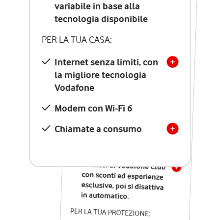
Costo di attivazione
variabile in base alla
variabile in base alla
tecnologia disponibile
tecnologia disponibile
PER LA TUA CASA:
PER LA TUA CASA:
Internet senza limiti, con
la migliore tecnologia
Internet senza limiti, con
la migliore tecnologia
Vodafone
Vodafone
Modem Seven con Wi-Fi 7
Modem con Wi-Fi 6
Chiamate illimitate verso
numeri fissi e mobili
Chiamate a consumo
nazionali
SOLO SE ATTIVI ONLINE:
12 mesi di Vodafone Club
con sconti ed esperienze
esclusive, poi si disattiva
in automatico.
PER LA TUA PROTEZIONE: